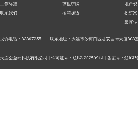
工作标准
求租求购
地产资
联系我们
招商加盟
投资案
最新转
投诉电话：83897255 联系地址：大连市沙河口区君安国际大厦803
大连全金铺科技有限公司 | 许可证号：辽B2-20250914 | 备案号：
辽ICP