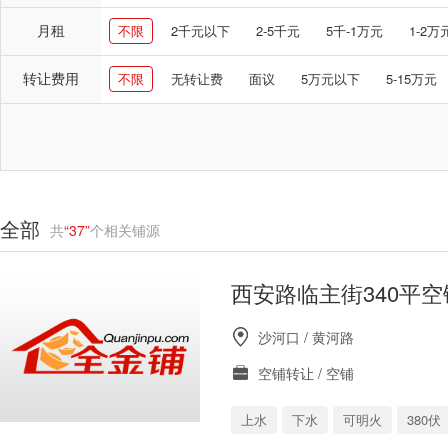
月租
不限
2千元以下
2-5千元
5千-1万元
1-2万
转让费用
不限
无转让费
面议
5万元以下
5-15万元
全部
共
“37”
个相关铺源
西安路临主街340平
沙河口 / 黄河路
空铺转让 / 空铺
上水
下水
可明火
380伏