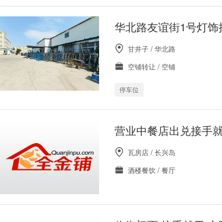
华北路友谊街1号灯饰
甘井子 / 华北路
空铺转让 / 空铺
停车位
营业中餐店出兑接手
瓦房店 / 长兴岛
酒楼餐饮 / 餐厅