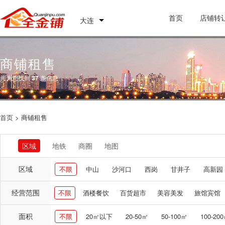
首页
店铺转
大连
商铺租售
共为您找到
37
条信息
首页
> 商铺租售
区域
地铁
商圈
地图
区域
不限
中山
沙河口
西岗
甘井子
高新园
经营范围
不限
酒楼餐饮
百货超市
美容美发
旅馆宾馆
面积
不限
20㎡以下
20-50㎡
50-100㎡
100-20