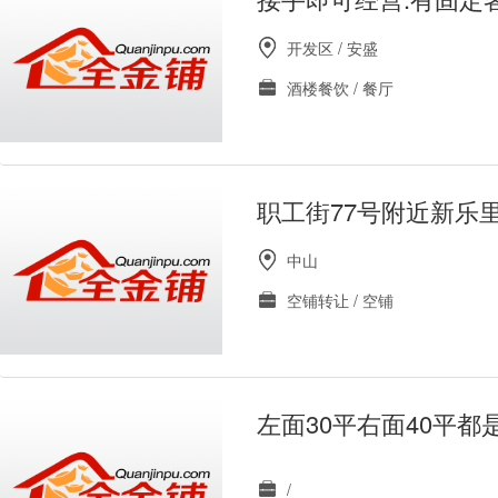
开发区 / 安盛
酒楼餐饮 / 餐厅
职工街77号附近新乐
中山
空铺转让 / 空铺
左面30平右面40平
/