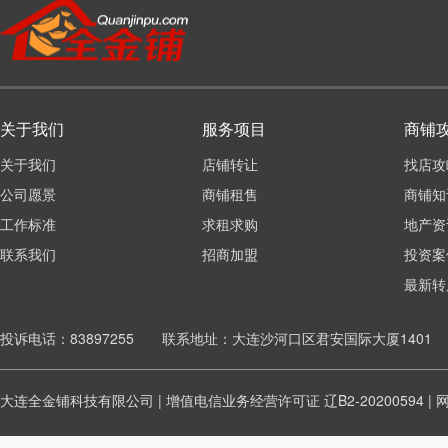
转让费: 面议
在地图上找到
了解详情
临街门面 接手就干 实际营业额可实地…
4 万元/年
50㎡
关于我们
服务项目
商铺
转让费: 面议
关于我们
店铺转让
找店攻
在地图上找到
了解详情
公司愿景
商铺租售
商铺知
驿站出兑
工作标准
求租求购
地产资
1 元/月
1㎡
联系我们
招商加盟
投资案
转让费: 面议
最新转
在地图上找到
了解详情
空铺出租
投诉电话：83897255 联系地址：大连沙河口区君安国际大厦1401
56000 元/年
80㎡
转让费: 面议
大连全金铺科技有限公司 | 增值电信业务经营许可证
辽B2-20200594
|
在地图上找到
了解详情