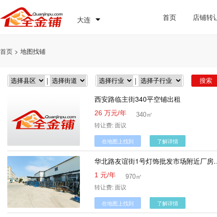
首页
店铺转
大连
首页
> 地图找铺
|
|
西安路临主街340平空铺出租
26 万元/年
340㎡
转让费: 面议
在地图上找到
了解详情
华北路友谊街1号灯饰批发市场附近厂房
1 元/年
970㎡
转让费: 面议
在地图上找到
了解详情