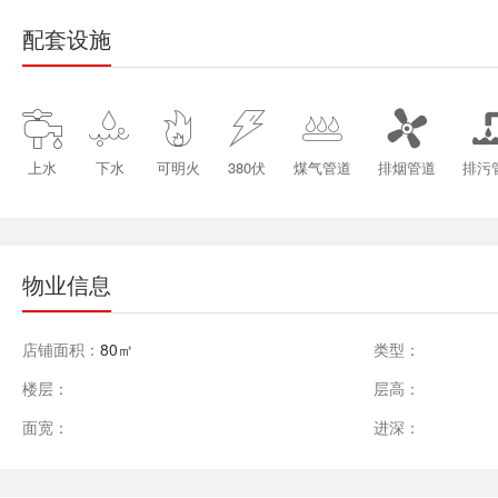
配套设施






上水
下水
可明火
380伏
煤气管道
排烟管道
排污
物业信息
店铺面积：
80㎡
类型：
楼层：
层高：
面宽：
进深：