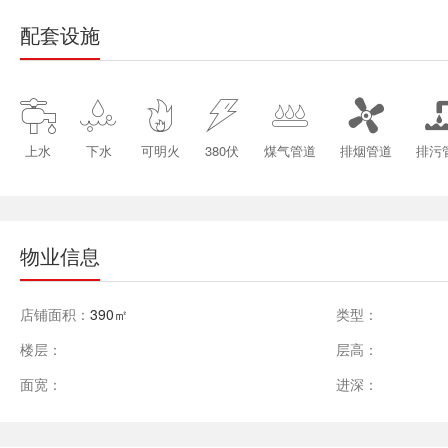
配套设施






上水
下水
可明火
380伏
煤气管道
排烟管道
排污
物业信息
店铺面积：
390㎡
类型：
楼层：
层高：
面宽：
进深：