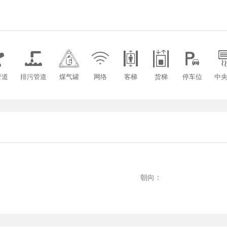







管道
排污管道
煤气罐
网络
客梯
货梯
停车位
中
：
：
朝向：
：