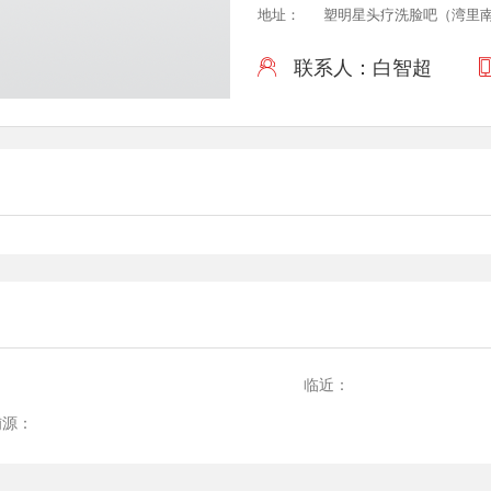
地址：
塑明星头疗洗脸吧（湾里
联系人：白智超

：
临近：
铺源：