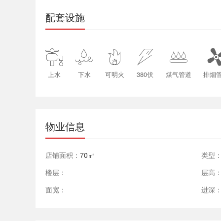
配套设施





上水
下水
可明火
380伏
煤气管道
排烟
物业信息
店铺面积：
70㎡
类型
楼层：
层高
面宽：
进深