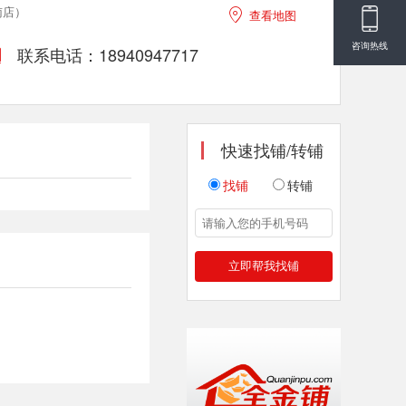
南店）

查看地图
咨询热线
联系电话：18940947717

快速找铺/转铺
找铺
转铺