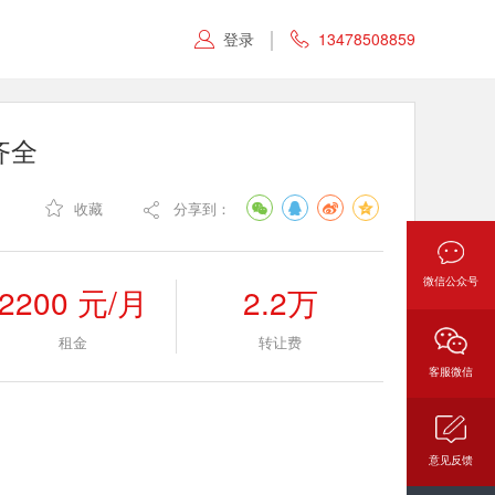
登录
13478508859


齐全

收藏
分享到：

微信公众号
2200 元/月
2.2万
租金
转让费
客服微信
意见反馈