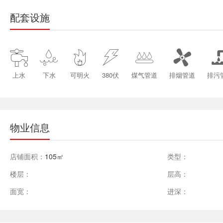
配套设施






上水
下水
可明火
380伏
煤气管道
排烟管道
排污
物业信息
店铺面积：
105㎡
类型：
楼层：
层高：
面宽：
进深：