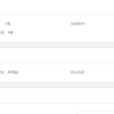
：
1元
当前租约：
租期：
1年
空转：
不可以
转让内容：