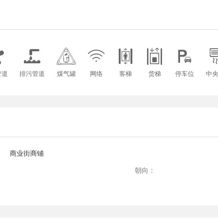







管道
排污管道
煤气罐
网络
客梯
货梯
停车位
中
：
商业街商铺
：
朝向：
：