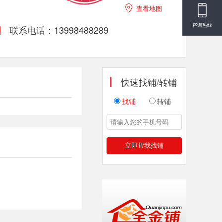

查看地图
咨询热线
联系电话：13998488289

快速找铺/转铺
找铺
转铺