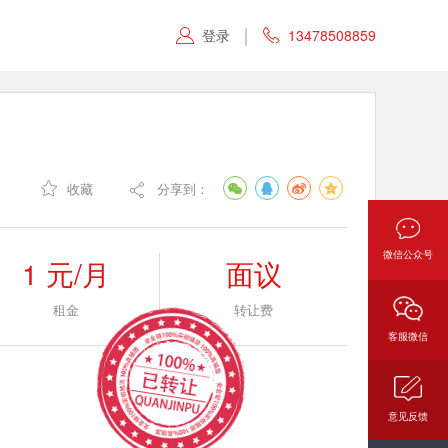
登录
13478508859



收藏
分享到：

微信公众号
1 元/月
面议
租金
转让费
客服微信
意见反馈