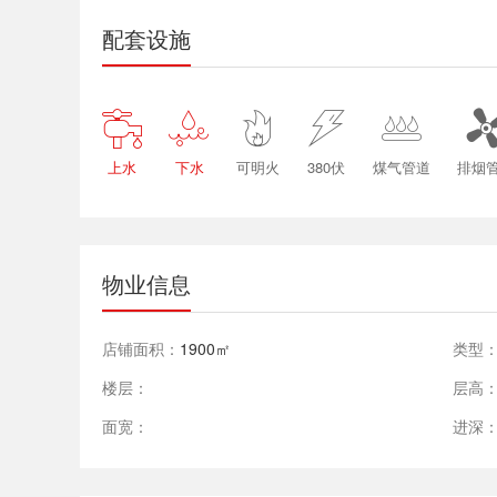
配套设施





上水
下水
可明火
380伏
煤气管道
排烟
物业信息
店铺面积：
1900㎡
类型
楼层：
层高
面宽：
进深