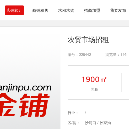
店铺转让
商铺租售
求租求购
招商加盟
我要发布
农贸市场招租
编号：228442
浏览量：146
1900㎡
面积
行业：
/
区/县：
沙河口 / 孙家沟