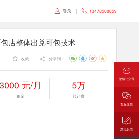
登录
13478508859


面包店整体出兑可包技术

收藏
分享到：

微信公众号
3000 元/月
5万
租金
转让费
客服微信
意见反馈