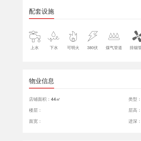
配套设施





上水
下水
可明火
380伏
煤气管道
排烟
物业信息
店铺面积：
44㎡
类型
楼层：
层高
面宽：
进深