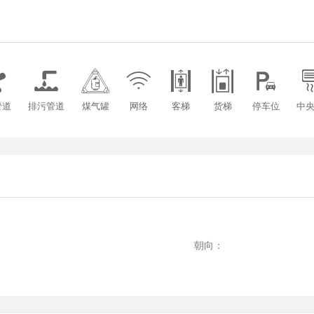







管道
排污管道
煤气罐
网络
客梯
货梯
停车位
中
：
：
朝向：
：