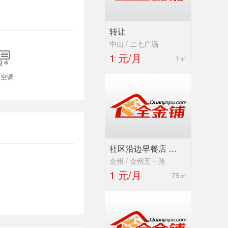
转让
中山 / 二七广场

1 元/月
1㎡
央空调
社区沿边早餐店 …
金州 / 金州五一路
1 元/月
79㎡