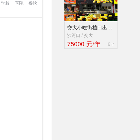
学校
医院
餐饮
交大小吃街档口出…
沙河口 / 交大
75000 元/年
6㎡