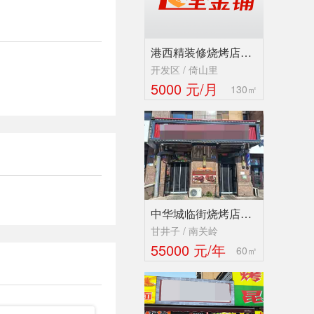
港西精装修烧烤店…
开发区 / 倚山里
5000 元/月
130㎡
中华城临街烧烤店…
甘井子 / 南关岭
55000 元/年
60㎡