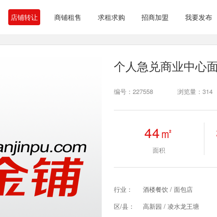
店铺转让
商铺租售
求租求购
招商加盟
我要发布
个人急兑商业中心
编号：227558
浏览量：314
44㎡
面积
行业：
酒楼餐饮 / 面包店
区/县：
高新园 / 凌水龙王塘