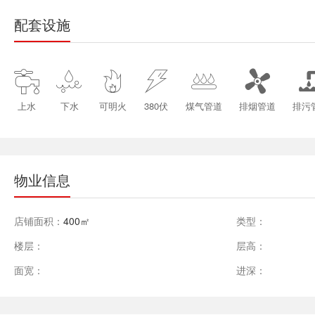
配套设施






上水
下水
可明火
380伏
煤气管道
排烟管道
排污
物业信息
店铺面积：
400㎡
类型：
楼层：
层高：
面宽：
进深：