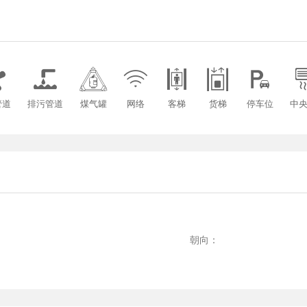







管道
排污管道
煤气罐
网络
客梯
货梯
停车位
中
：
：
朝向：
：