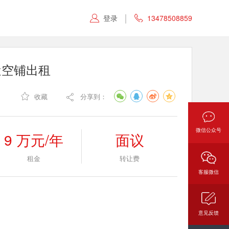
登录
13478508859


近空铺出租

收藏
分享到：

微信公众号
9 万元/年
面议
租金
转让费
客服微信
意见反馈