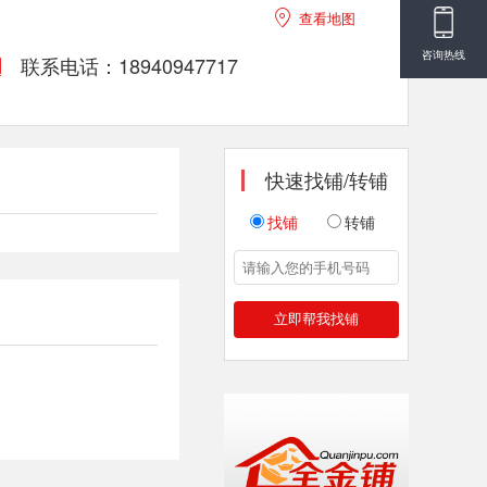

查看地图
咨询热线
联系电话：18940947717

快速找铺/转铺
找铺
转铺