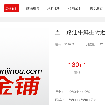
店铺转让
商铺租售
求租求购
招商加盟
我要发布
五一路辽牛鲜生附
编号：224947
浏览量：177
130㎡
面积
行业：
空铺转让 / 空铺
区/县：
沙河口 / 沙河口周边