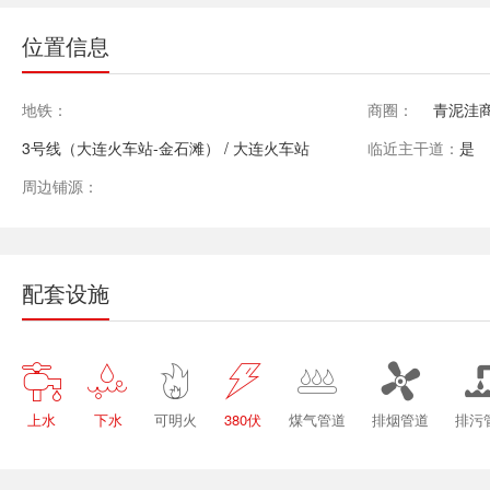
位置信息
地铁：
商圈：
青泥洼商
3号线（大连火车站-金石滩） / 大连火车站
临近主干道：
是
周边铺源：
配套设施






上水
下水
可明火
380伏
煤气管道
排烟管道
排污