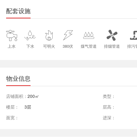
配套设施






上水
下水
可明火
380伏
煤气管道
排烟管道
排污
物业信息
店铺面积：
200㎡
类型：
楼层：
3层
层高：
面宽：
进深：