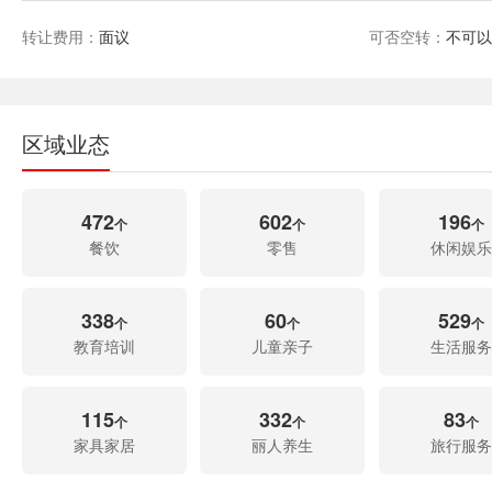
转让费用：
面议
可否空转：
不可
区域业态
472
602
196
个
个
个
餐饮
零售
休闲娱乐
338
60
529
个
个
个
教育培训
儿童亲子
生活服务
115
332
83
个
个
个
家具家居
丽人养生
旅行服务