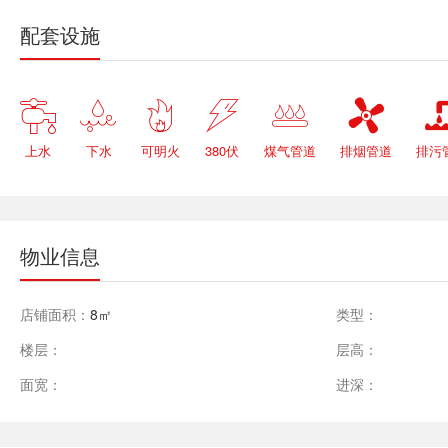
配套设施






上水
下水
可明火
380伏
煤气管道
排烟管道
排污
物业信息
店铺面积：
8㎡
类型：
楼层：
层高：
面宽：
进深：