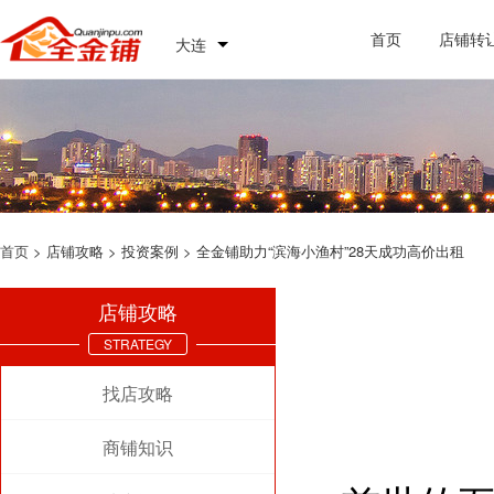
首页
店铺转
大连
首页
> 店铺攻略 > 投资案例 > 全金铺助力“滨海小渔村”28天成功高价出租
店铺攻略
STRATEGY
找店攻略
商铺知识