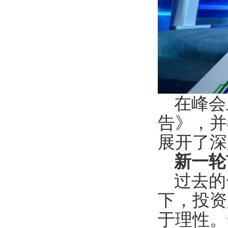
在峰会
告》，并
展开了深
新一轮
过去的
下，投资
于理性。