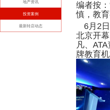
地产资讯
编者按：
慎，教育
投资案例
6月2
最新转店动态
北京开幕
凡、AT
牌教育机