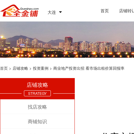
首页
店铺转
大连
首页
> 店铺攻略 > 投资案例 > 商业地产投资出招 看市场出租价算回报率
店铺攻略
STRATEGY
找店攻略
商铺知识