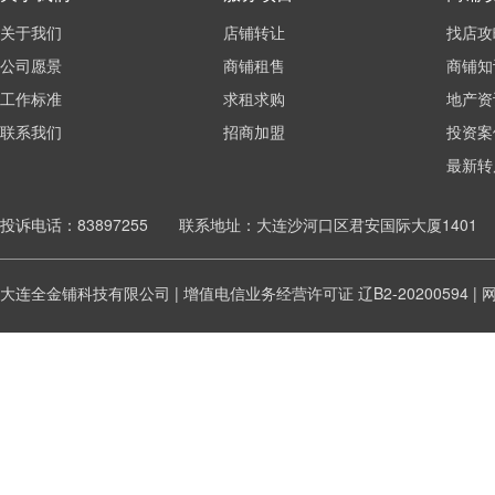
关于我们
店铺转让
找店攻
公司愿景
商铺租售
商铺知
工作标准
求租求购
地产资
联系我们
招商加盟
投资案
最新转
投诉电话：83897255 联系地址：大连沙河口区君安国际大厦1401
大连全金铺科技有限公司 | 增值电信业务经营许可证
辽B2-20200594
|